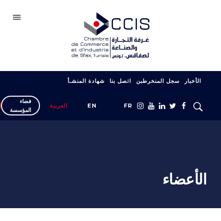
صفاقس
الأخبار
سجل المنخرطبن
اتصل بنا
شهادة المنشـأ
الغرفة
فضاء
سجل انخراطك
FR
EN
العربية
المؤسسة
شبكتنا
المعارض والصالونات
دعم التصدير
الأعضاء
التكوين
خدمات المؤسسة