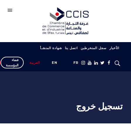
صفاقس
الأخبار
سجل المنخرطبن
اتصل بنا
شهادة المنشـأ
الغرفة
فضاء
سجل انخراطك
FR
EN
العربية
المؤسسة
شبكتنا
المعارض والصالونات
دعم التصدير
تسجيل خروج
التكوين
خدمات المؤسسة