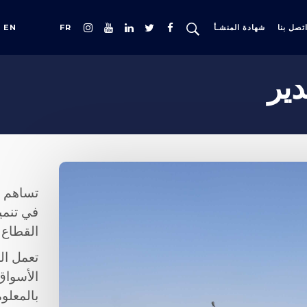
تصل بنا
شهادة المنشـأ
FR
EN
ير
تساهم غ
في تنمي
القطاع 
تعمل ال
الأسواق
بالمعلوم