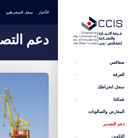
الأخبار
سجل المنخرطبن
ا
دعم التصد
صفاقس
الغرفة
سجل انخراطك
شبكتنا
المعارض والصالونات
دعم التصدير
التكوين