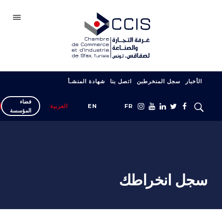
صفاقس
الأخبار
سجل المنخرطبن
اتصل بنا
شهادة المنشـأ
الغرفة
فضاء
سجل انخراطك
FR
EN
العربية
المؤسسة
شبكتنا
المعارض والصالونات
دعم التصدير
سجل انخراطك
التكوين
خدمات المؤسسة