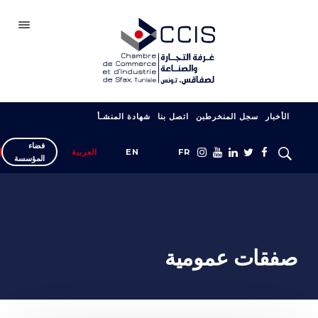
صفاقس
الأخبار
سجل المنخرطبن
اتصل بنا
شهادة المنشـأ
الغرفة
فضاء
سجل انخراطك
FR
EN
العربية
المؤسسة
شبكتنا
المعارض والصالونات
دعم التصدير
صفقات عمومية
التكوين
خدمات المؤسسة
شهادة المنشأ