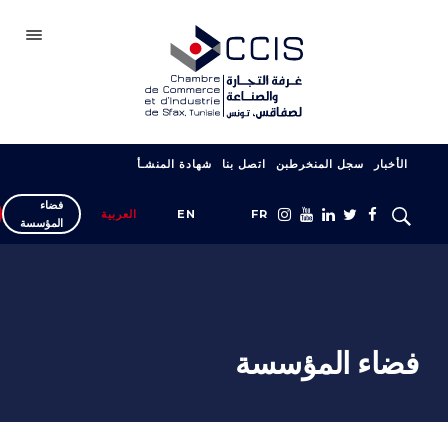
صفاقس
الأخبار
سجل المنخرطبن
اتصل بنا
شهادة المنشـأ
الغرفة
فضاء
سجل انخراطك
FR
EN
العربية
المؤسسة
شبكتنا
المعارض والصالونات
دعم التصدير
فضاء المؤسسة
التكوين
خدمات المؤسسة