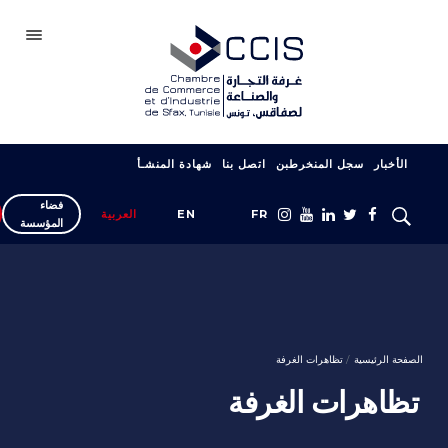
صفاقس
الأخبار
سجل المنخرطبن
اتصل بنا
شهادة المنشـأ
الغرفة
فضاء
سجل انخراطك
FR
EN
العربية
المؤسسة
شبكتنا
المعارض والصالونات
دعم التصدير
الصفحة الرئيسية
تظاهرات الغرفة
التكوين
تظاهرات الغرفة
خدمات المؤسسة