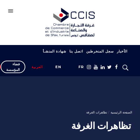
صفاقس
الأخبار
سجل المنخرطبن
اتصل بنا
شهادة المنشـأ
الغرفة
فضاء
سجل انخراطك
FR
EN
العربية
المؤسسة
شبكتنا
المعارض والصالونات
دعم التصدير
الصفحة الرئيسية
تظاهرات الغرفة
التكوين
تظاهرات الغرفة
خدمات المؤسسة