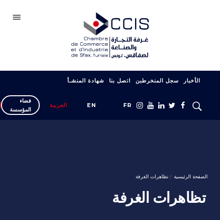
صفاقس
الأخبار
سجل المنخرطبن
اتصل بنا
شهادة المنشـأ
الغرفة
فضاء
سجل انخراطك
FR
EN
العربية
المؤسسة
شبكتنا
المعارض والصالونات
دعم التصدير
الصفحة الرئيسية
تظاهرات الغرفة
التكوين
تظاهرات الغرفة
خدمات المؤسسة