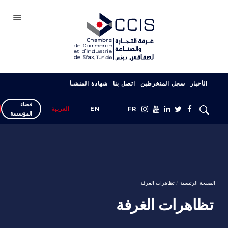
صفاقس
الأخبار
سجل المنخرطبن
اتصل بنا
شهادة المنشـأ
الغرفة
فضاء
سجل انخراطك
FR
EN
العربية
المؤسسة
شبكتنا
المعارض والصالونات
دعم التصدير
الصفحة الرئيسية
تظاهرات الغرفة
التكوين
تظاهرات الغرفة
خدمات المؤسسة