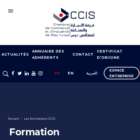
SFAX
ANNUAIRE DES
CERTIFICAT
CCIS
ACTUALITÉS
CONTACT
ADHÉRENTS
D'ORIGINE
ADHÉSION
ESPACE
FR
EN
العربية
ENTREPRISE
NOTRE RÉSEAU
FOIRES ET SALONS
APPUI À L’EXPORT
FORMATION
Accueil
Les formations CCIS
SERVICES À
Formation
L’ENTREPRISE