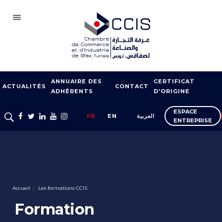
SFAX
ANNUAIRE DES
CERTIFICAT
CCIS
ACTUALITÉS
CONTACT
ADHÉRENTS
D'ORIGINE
ADHÉSION
ESPACE
FR
EN
العربية
ENTREPRISE
NOTRE RÉSEAU
FOIRES ET SALONS
APPUI À L’EXPORT
FORMATION
Accueil
Les formations CCIS
SERVICES À
Formation
L’ENTREPRISE