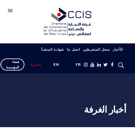
صفاقس
الأخبار
سجل المنخرطبن
اتصل بنا
شهادة المنشـأ
الغرفة
فضاء
سجل انخراطك
FR
EN
العربية
المؤسسة
شبكتنا
المعارض والصالونات
دعم التصدير
أخبار الغرفة
التكوين
خدمات المؤسسة