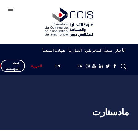
صفاقس
الأخبار
سجل المنخرطبن
اتصل بنا
شهادة المنشـأ
الغرفة
فضاء
سجل انخراطك
FR
EN
العربية
المؤسسة
شبكتنا
المعارض والصالونات
دعم التصدير
مادستارت
التكوين
خدمات المؤسسة