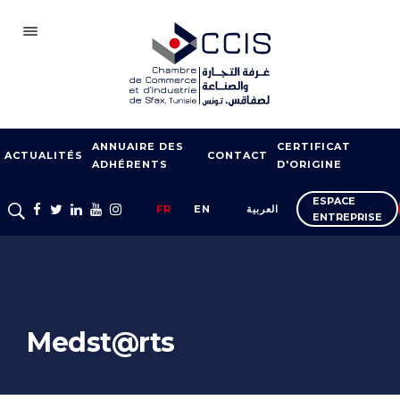
SFAX
ANNUAIRE DES
CERTIFICAT
CCIS
ACTUALITÉS
CONTACT
ADHÉRENTS
D'ORIGINE
ADHÉSION
ESPACE
FR
EN
العربية
ENTREPRISE
NOTRE RÉSEAU
FOIRES ET SALONS
APPUI À L’EXPORT
FORMATION
Medst@rts
SERVICES À
L’ENTREPRISE