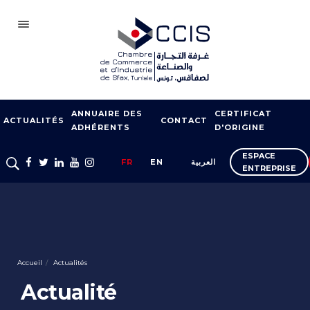
SFAX
ANNUAIRE DES
CERTIFICAT
CCIS
ACTUALITÉS
CONTACT
ADHÉRENTS
D'ORIGINE
ADHÉSION
ESPACE
FR
EN
العربية
ENTREPRISE
NOTRE RÉSEAU
FOIRES ET SALONS
APPUI À L’EXPORT
FORMATION
Accueil
Actualités
SERVICES À
Actualité
L’ENTREPRISE