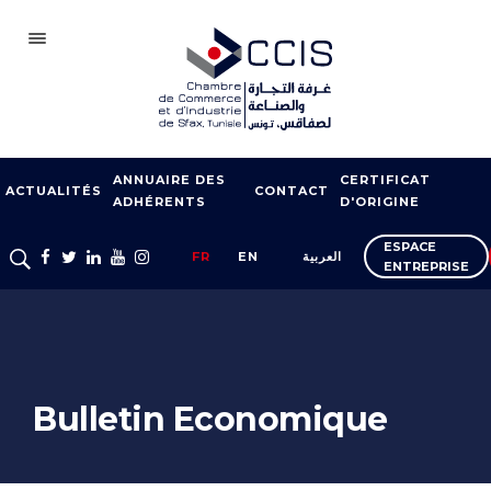
SFAX
ANNUAIRE DES
CERTIFICAT
CCIS
ACTUALITÉS
CONTACT
ADHÉRENTS
D'ORIGINE
ADHÉSION
ESPACE
FR
EN
العربية
ENTREPRISE
NOTRE RÉSEAU
FOIRES ET SALONS
APPUI À L’EXPORT
FORMATION
Bulletin Economique
SERVICES À
L’ENTREPRISE