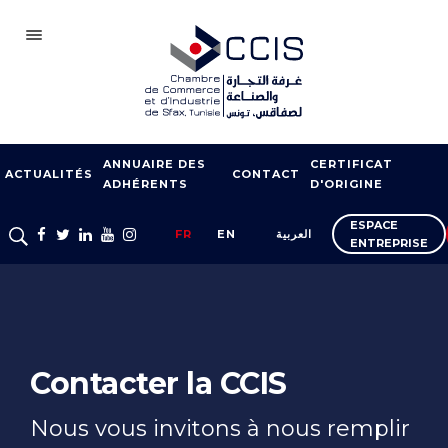
SFAX
ANNUAIRE DES
CERTIFICAT
CCIS
ACTUALITÉS
CONTACT
ADHÉRENTS
D'ORIGINE
ADHÉSION
ESPACE
FR
EN
العربية
ENTREPRISE
NOTRE RÉSEAU
FOIRES ET SALONS
APPUI À L’EXPORT
FORMATION
Contacter la CCIS
SERVICES À
Nous vous invitons à nous remplir
L’ENTREPRISE