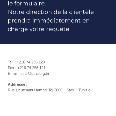
le formulaire.
INFORMATIONS
Notre direction de la clientèle
ÉCONOMIQUES
prendra immédiatement en
PUBLICATIONS
charge votre requête.
NOS SITES WEB
Tel. : +216 74 296 120
Fax : +216 74 296 121
Email : ccis@ccis.org.tn
Addresse :
Rue Lieutenant Hamadi Tej 3000 – Sfax – Tunisie