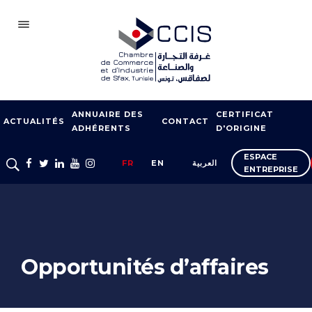
SFAX
ANNUAIRE DES
CERTIFICAT
CCIS
ACTUALITÉS
CONTACT
ADHÉRENTS
D'ORIGINE
ADHÉSION
ESPACE
FR
EN
العربية
ENTREPRISE
NOTRE RÉSEAU
FOIRES ET SALONS
APPUI À L’EXPORT
FORMATION
Opportunités d’affaires
SERVICES À
L’ENTREPRISE