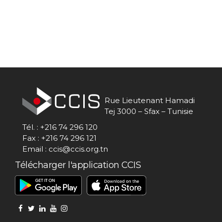
INFORMATIONS
ÉCONOMIQUES
Etudes Pays
Annuaire Des
Entreprises
Appels D’offres
Opportunités
D’affaires
Rue Lieutenant Hamadi
PUBLICATIONS
Tej 3000 – Sfax – Tunisie
Tél. : +216 74 296 120
NOS SITES WEB
Fax : +216 74 296 121
Email : ccis@ccis.org.tn
Télécharger l'application CCIS