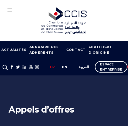
SFAX
ANNUAIRE DES
CERTIFICAT
CCIS
ACTUALITÉS
CONTACT
ADHÉRENTS
D'ORIGINE
ADHÉSION
ESPACE
FR
EN
العربية
ENTREPRISE
NOTRE RÉSEAU
FOIRES ET SALONS
APPUI À L’EXPORT
FORMATION
Appels d’offres
SERVICES À
L’ENTREPRISE