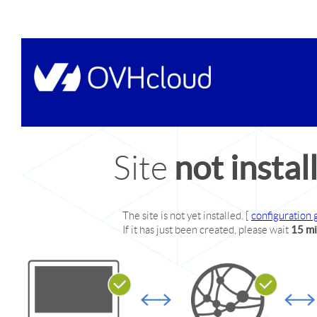
INFORMATIONS
ÉCONOMIQUES
Etudes Pays
Annuaire Des
Entreprises
Appels D’offres
Opportunités D’affaires
PUBLICATIONS
NOS SITES WEB