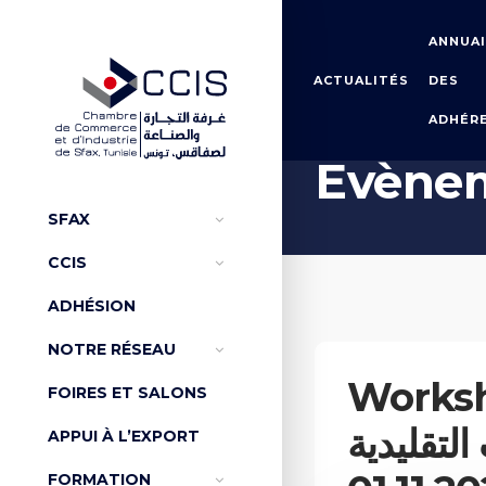
ANNUA
ACTUALITÉS
DES
ADHÉR
Accueil
Évènements de la CCI
Evène
SFAX
CCIS
ADHÉSION
NOTRE RÉSEAU
Workshop 
FOIRES ET SALONS
ناعات التقليدية
APPUI À L’EXPORT
FORMATION