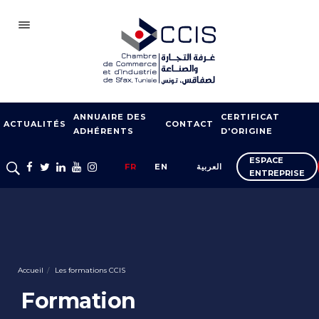
SFAX
ANNUAIRE DES
CERTIFICAT
CCIS
ACTUALITÉS
CONTACT
ADHÉRENTS
D'ORIGINE
ADHÉSION
ESPACE
العربية
EN
FR
ENTREPRISE
NOTRE RÉSEAU
FOIRES ET SALONS
APPUI À L’EXPORT
FORMATION
Accueil
Les formations CCIS
SERVICES À
Formation
L’ENTREPRISE