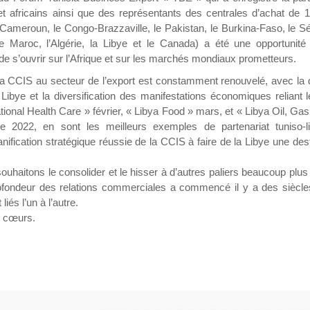
et africains ainsi que des représentants des centrales d’achat de 
le Cameroun, le Congo-Brazzaville, le Pakistan, le Burkina-Faso, le S
e Maroc, l’Algérie, la Libye et le Canada) a été une opportunité
 de s’ouvrir sur l’Afrique et sur les marchés mondiaux prometteurs.
 la CCIS au secteur de l’export est constamment renouvelé, avec la
 Libye et la diversification des manifestations économiques reliant 
ational Health Care » février, « Libya Food » mars, et « Libya Oil, G
 2022, en sont les meilleurs exemples de partenariat tuniso-l
nification stratégique réussie de la CCIS à faire de la Libye une des
souhaitons le consolider et le hisser à d’autres paliers beaucoup plu
rofondeur des relations commerciales a commencé il y a des siècle
iés l’un à l’autre.
s cœurs.