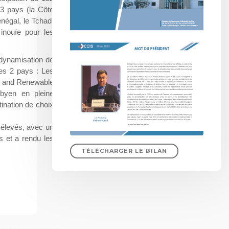
13 pays (la Côte
énégal, le Tchad,
 inouïe pour les
 dynamisation de
les 2 pays : Les
as and Renewable
ibyen en pleine
tination de choix
s élevés, avec un
s et a rendu les
TÉLÉCHARGER LE BILAN