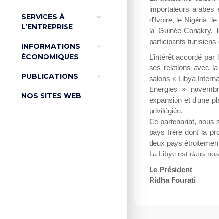
importateurs arabes 
SERVICES À
d’Ivoire, le Nigéria, 
L’ENTREPRISE
la Guinée-Conakry, l
participants tunisiens
INFORMATIONS
ÉCONOMIQUES
L’intérêt accordé par
ses relations avec la
PUBLICATIONS
salons « Libya Intern
Energies » novembre
NOS SITES WEB
expansion et d’une pla
privilégiée.
Ce partenariat, nous 
pays frère dont la p
deux pays étroitement l
La Libye est dans no
Le Président
Ridha Fourati