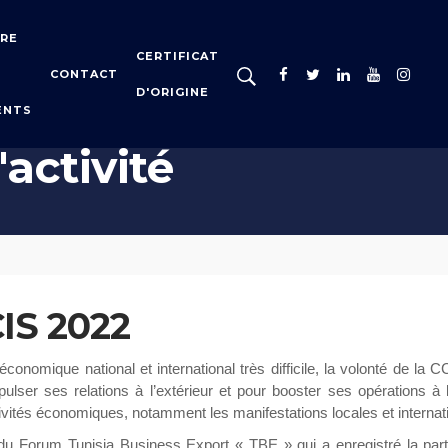
IRE
CERTIFICAT
CONTACT
D'ORIGINE
ENTS
'activité
CIS 2022
conomique national et international très difficile, la volonté de la 
pulser ses relations à l’extérieur et pour booster ses opérations à l
tivités économiques, notamment les manifestations locales et internat
 du Forum Tunisia Business Export « TBE » qui a enregistré la part