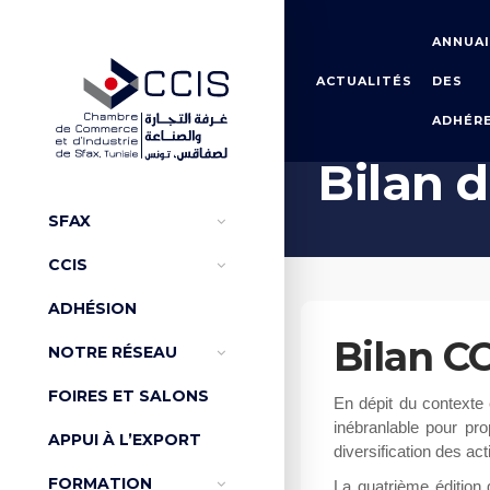
ANNUA
ACTUALITÉS
DES
ADHÉR
Accueil
Bilans d'activité
Bilan d
SFAX
CCIS
ADHÉSION
Bilan C
NOTRE RÉSEAU
FOIRES ET SALONS
En dépit du contexte é
inébranlable pour pro
APPUI À L’EXPORT
diversification des ac
FORMATION
La quatrième édition