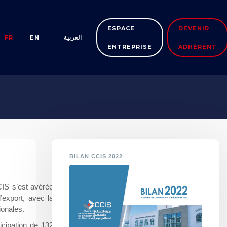
ESPACE
DEVENIR
FR
EN
العربية
ENTREPRISE
ADHÉRENT
BILAN CCIS 2022
CCIS s’est avérée
’export, avec la
ionales.
icipation de 132