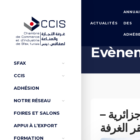
ANNUA
ACTUALITÉS
DES
ADHÉR
Accueil
Évènements de la CCI
Evène
SFAX
CCIS
ADHÉSION
NOTRE RÉSEAU
 جزائرية
FOIRES ET SALONS
APPUI À L’EXPORT
FORMATION