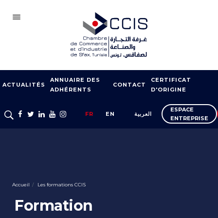
SFAX
ANNUAIRE DES
CERTIFICAT
CCIS
ACTUALITÉS
CONTACT
ADHÉRENTS
D'ORIGINE
ADHÉSION
ESPACE
FR
EN
العربية
ENTREPRISE
NOTRE RÉSEAU
FOIRES ET SALONS
APPUI À L’EXPORT
FORMATION
Accueil
Les formations CCIS
SERVICES À
Formation
L’ENTREPRISE