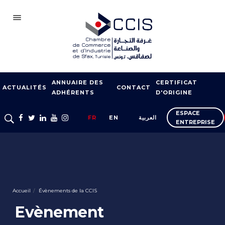
SFAX
ANNUAIRE DES
CERTIFICAT
CCIS
ACTUALITÉS
CONTACT
ADHÉRENTS
D'ORIGINE
ADHÉSION
ESPACE
FR
EN
العربية
ENTREPRISE
NOTRE RÉSEAU
FOIRES ET SALONS
APPUI À L’EXPORT
FORMATION
Accueil
Évènements de la CCIS
SERVICES À
Evènement
L’ENTREPRISE