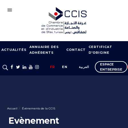
SFAX
ANNUAIRE DES
CERTIFICAT
CCIS
ACTUALITÉS
CONTACT
ADHÉRENTS
D'ORIGINE
ADHÉSION
ESPACE
FR
EN
العربية
ENTREPRISE
NOTRE RÉSEAU
FOIRES ET SALONS
APPUI À L’EXPORT
FORMATION
Accueil
Évènements de la CCIS
SERVICES À
Evènement
L’ENTREPRISE