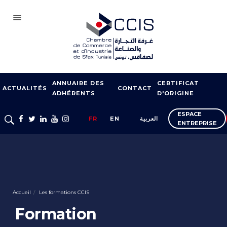
SFAX
ANNUAIRE DES
CERTIFICAT
CCIS
ACTUALITÉS
CONTACT
ADHÉRENTS
D'ORIGINE
ADHÉSION
ESPACE
FR
EN
العربية
ENTREPRISE
NOTRE RÉSEAU
FOIRES ET SALONS
APPUI À L’EXPORT
FORMATION
Accueil
Les formations CCIS
SERVICES À
Formation
L’ENTREPRISE