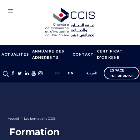
SFAX
ANNUAIRE DES
CERTIFICAT
CCIS
ACTUALITÉS
CONTACT
ADHÉRENTS
D'ORIGINE
ADHÉSION
ESPACE
FR
EN
العربية
ENTREPRISE
NOTRE RÉSEAU
FOIRES ET SALONS
APPUI À L’EXPORT
FORMATION
Accueil
Les formations CCIS
SERVICES À
Formation
L’ENTREPRISE