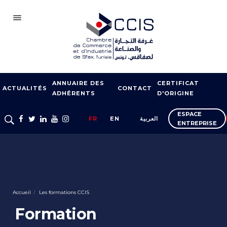
SFAX
ANNUAIRE DES
CERTIFICAT
CCIS
ACTUALITÉS
CONTACT
ADHÉRENTS
D'ORIGINE
ADHÉSION
ESPACE
FR
EN
العربية
ENTREPRISE
NOTRE RÉSEAU
FOIRES ET SALONS
APPUI À L’EXPORT
FORMATION
Accueil
Les formations CCIS
SERVICES À
Formation
L’ENTREPRISE