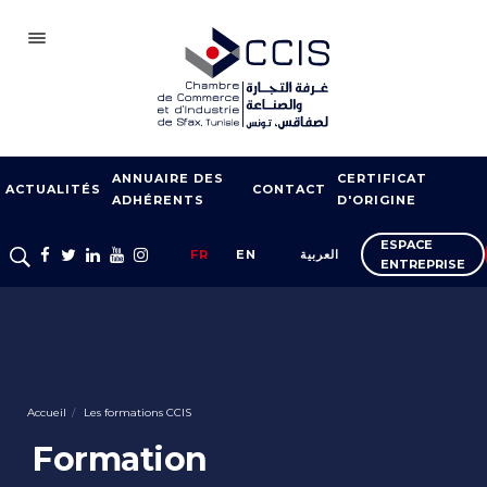
SFAX
ANNUAIRE DES
CERTIFICAT
CCIS
ACTUALITÉS
CONTACT
ADHÉRENTS
D'ORIGINE
ADHÉSION
ESPACE
FR
EN
العربية
ENTREPRISE
NOTRE RÉSEAU
FOIRES ET SALONS
APPUI À L’EXPORT
FORMATION
Accueil
Les formations CCIS
SERVICES À
Formation
L’ENTREPRISE