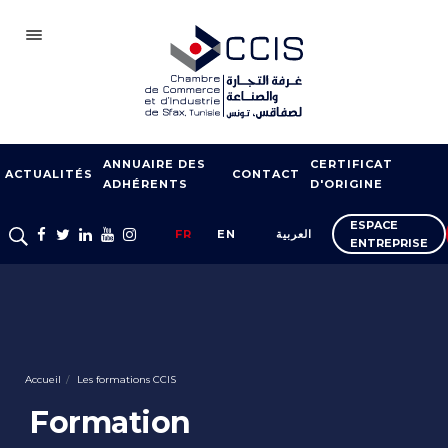
SFAX
ANNUAIRE DES
CERTIFICAT
CCIS
ACTUALITÉS
CONTACT
ADHÉRENTS
D'ORIGINE
ADHÉSION
ESPACE
FR
EN
العربية
ENTREPRISE
NOTRE RÉSEAU
FOIRES ET SALONS
APPUI À L’EXPORT
FORMATION
Accueil
Les formations CCIS
SERVICES À
Formation
L’ENTREPRISE