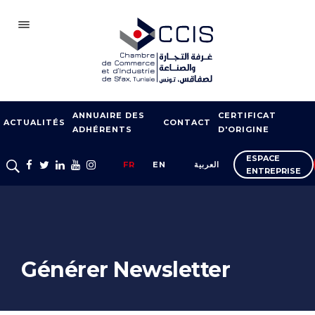
SFAX
ANNUAIRE DES
CERTIFICAT
CCIS
ACTUALITÉS
CONTACT
ADHÉRENTS
D'ORIGINE
ADHÉSION
ESPACE
FR
EN
العربية
ENTREPRISE
NOTRE RÉSEAU
FOIRES ET SALONS
APPUI À L’EXPORT
FORMATION
Générer Newsletter
SERVICES À
L’ENTREPRISE