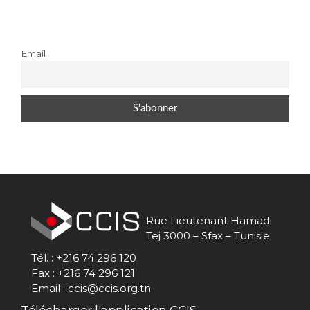
INFORMATIONS
ÉCONOMIQUES
Email
PUBLICATIONS
NOS SITES WEB
Rue Lieutenant Hamadi
Tej 3000 – Sfax – Tunisie
Tél. : +216 74 296 120
Fax : +216 74 296 121
Email : ccis@ccis.org.tn