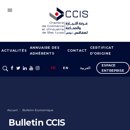
SFAX
ANNUAIRE DES
CERTIFICAT
CCIS
ACTUALITÉS
CONTACT
ADHÉRENTS
D'ORIGINE
ADHÉSION
ESPACE
FR
EN
العربية
ENTREPRISE
NOTRE RÉSEAU
FOIRES ET SALONS
APPUI À L’EXPORT
FORMATION
Accueil
Bulletin Economique
SERVICES À
Bulletin CCIS
L’ENTREPRISE