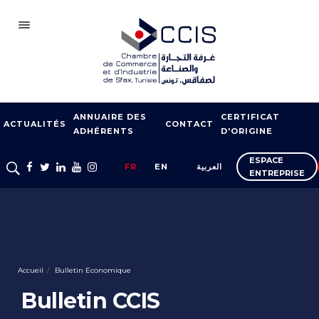
SFAX
ANNUAIRE DES
CERTIFICAT
CCIS
ACTUALITÉS
CONTACT
ADHÉRENTS
D'ORIGINE
ADHÉSION
ESPACE
FR
EN
العربية
ENTREPRISE
NOTRE RÉSEAU
FOIRES ET SALONS
APPUI À L’EXPORT
FORMATION
Accueil
Bulletin Economique
SERVICES À
Bulletin CCIS
L’ENTREPRISE