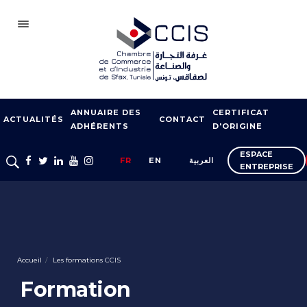
SFAX
ANNUAIRE DES
CERTIFICAT
CCIS
ACTUALITÉS
CONTACT
ADHÉRENTS
D'ORIGINE
ADHÉSION
ESPACE
FR
EN
العربية
ENTREPRISE
NOTRE RÉSEAU
FOIRES ET SALONS
APPUI À L’EXPORT
FORMATION
Accueil
Les formations CCIS
SERVICES À
Formation
L’ENTREPRISE