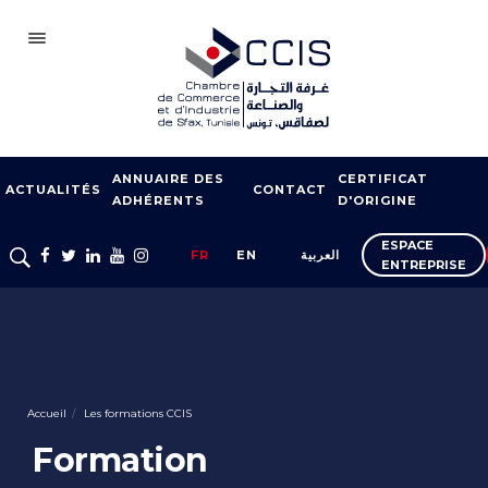
SFAX
ANNUAIRE DES
CERTIFICAT
CCIS
ACTUALITÉS
CONTACT
ADHÉRENTS
D'ORIGINE
ADHÉSION
ESPACE
FR
EN
العربية
ENTREPRISE
NOTRE RÉSEAU
FOIRES ET SALONS
APPUI À L’EXPORT
FORMATION
Accueil
Les formations CCIS
SERVICES À
Formation
L’ENTREPRISE