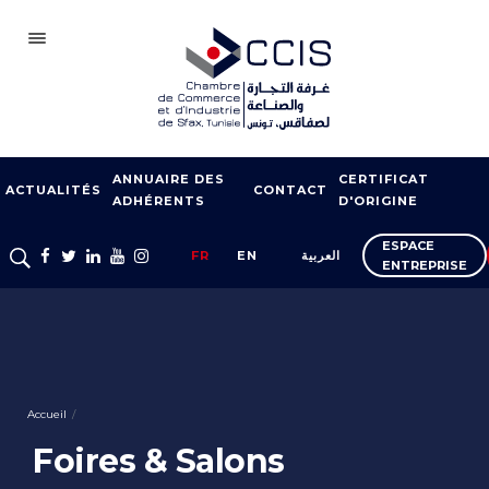
SFAX
ANNUAIRE DES
CERTIFICAT
CCIS
ACTUALITÉS
CONTACT
ADHÉRENTS
D'ORIGINE
ADHÉSION
ESPACE
FR
EN
العربية
ENTREPRISE
NOTRE RÉSEAU
FOIRES ET SALONS
APPUI À L’EXPORT
FORMATION
Accueil
SERVICES À
Foires & Salons
L’ENTREPRISE