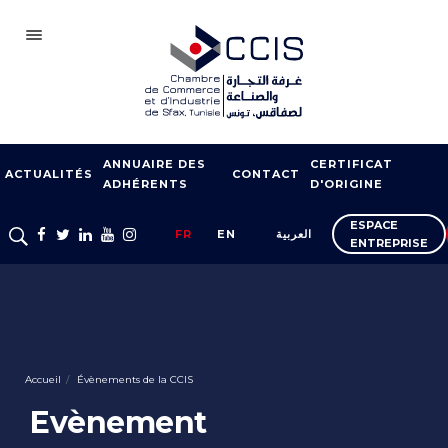
SFAX
ANNUAIRE DES
CERTIFICAT
CCIS
ACTUALITÉS
CONTACT
ADHÉRENTS
D'ORIGINE
ADHÉSION
ESPACE
FR
EN
العربية
ENTREPRISE
NOTRE RÉSEAU
FOIRES ET SALONS
APPUI À L’EXPORT
FORMATION
Accueil
Évènements de la CCIS
SERVICES À
Evènement
L’ENTREPRISE